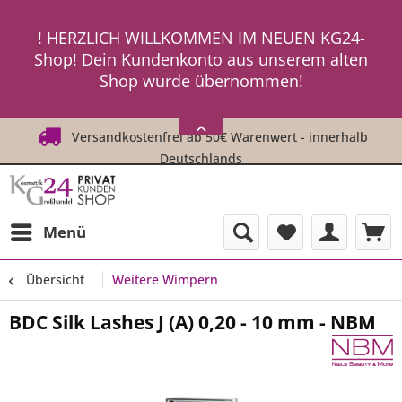
ein neues Passwort an ! ! !
! HERZLICH WILLKOMMEN IM NEUEN KG24-
Shop! Dein Kundenkonto aus unserem alten
Shop wurde übernommen!
! ! Um Dich einzuloggen, fordere einfach
HIER
ein neues Passwort an ! ! !
Versandkostenfrei ab 50€ Warenwert - innerhalb
Deutschlands
Menü
Übersicht
Weitere Wimpern
BDC Silk Lashes J (A) 0,20 - 10 mm - NBM