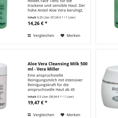
mildes Face Tonic für die
trockene und sensible Haut. Der
hohe Anteil Aloe Vera beruhigt,
erfrischt und aktiviert die Haut
Inhalt
0.25 Liter
(57,04 € * / 1 Liter)
für die folgenden Pflegeschritte.
14,26 € *
Anwendung: Nach der Reinigung
mit Aloe Vera...
Vergleichen
Merken
Aloe Vera Cleansing Milk 500
ml - Vera Miller
Eine anspruchsvolle
Reinigungsmilch mit intensiver
Reinigungskraft für die
anspruchsvolle Haut ab 45
Jahren. Hohe Anteile an
Inhalt
0.5 Liter
(38,94 € * / 1 Liter)
aufbauenden Wirkstoffen und
19,47 € *
feinsten Ölen ermöglichen
bereits bei der Reinigung eine
ideale Vorbereitung auf die...
Vergleichen
Merken