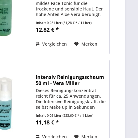
mildes Face Tonic für die
trockene und sensible Haut. Der
hohe Anteil Aloe Vera beruhigt,
erfrischt und aktiviert die Haut
Inhalt
0.25 Liter
(51,28 € * / 1 Liter)
für die folgenden Pflegeschritte.
12,82 € *
Anwendung: Nach der Reinigung
mit Aloe Vera...
Vergleichen
Merken
Intensiv Reinigungsschaum
50 ml - Vera Miller
Dieses Reinigungskonzentrat
reicht für ca. 25 Anwendungen.
Die Intensive Reinigungskraft, die
selbst Make up in Sekunden
problemlos entfernt ist
Inhalt
0.05 Liter
(223,60 € * / 1 Liter)
besonders für die Urlaubszeit
11,18 € *
oder bei Geschäftsreisen ein
ideales Pflegeprodukt für das...
Vergleichen
Merken