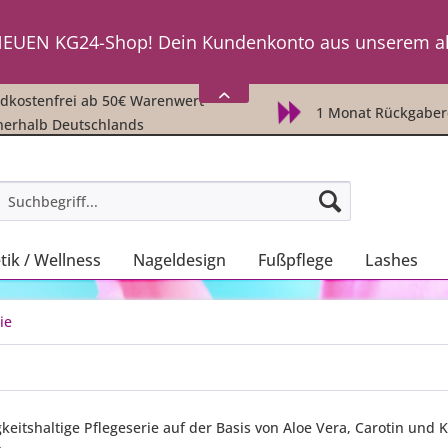
ch einzuloggen, fordere einfach
HIER
ein neues Passwor
EUEN KG24-Shop! Dein Kundenkonto aus unserem a
ch einzuloggen, fordere einfach
HIER
ein neues Passwor
kostenfrei ab 50€ Warenwert -
1 Monat Rückgaber
nerhalb Deutschlands
ik / Wellness
Nageldesign
Fußpflege
Lashes
ie
keitshaltige Pflegeserie auf der Basis von Aloe Vera, Carotin und