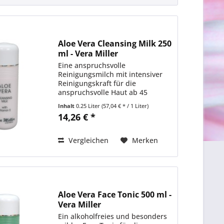
Aloe Vera Cleansing Milk 250
ml - Vera Miller
Eine anspruchsvolle
Reinigungsmilch mit intensiver
Reinigungskraft für die
anspruchsvolle Haut ab 45
Jahren. Hohe Anteile an
Inhalt
0.25 Liter
(57,04 € * / 1 Liter)
aufbauenden Wirkstoffen und
14,26 € *
feinsten Ölen ermöglichen
bereits bei der Reinigung eine
ideale Vorbereitung auf die...
Vergleichen
Merken
Aloe Vera Face Tonic 500 ml -
Vera Miller
Ein alkoholfreies und besonders