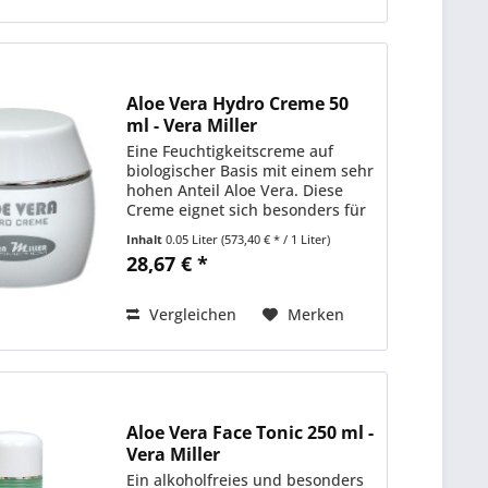
Aloe Vera Hydro Creme 50
ml - Vera Miller
Eine Feuchtigkeitscreme auf
biologischer Basis mit einem sehr
hohen Anteil Aloe Vera. Diese
Creme eignet sich besonders für
sensible und trockene Haut als
Inhalt
0.05 Liter
(573,40 € * / 1 Liter)
Tagespflege und je nach
28,67 € *
Hautbeschaffenheit auch als
Nachtpflege. Die Haut wird...
Vergleichen
Merken
Aloe Vera Face Tonic 250 ml -
Vera Miller
Ein alkoholfreies und besonders