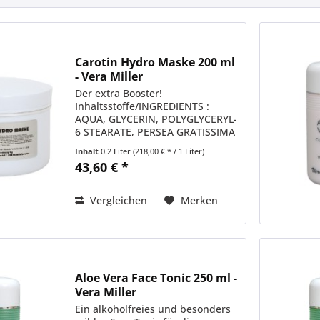
Carotin Hydro Maske 200 ml
- Vera Miller
Der extra Booster!
Inhaltsstoffe/INGREDIENTS :
AQUA, GLYCERIN, POLYGLYCERYL-
6 STEARATE, PERSEA GRATISSIMA
(AVOCADO) OIL, CETEARYL
Inhalt
0.2 Liter
(218,00 € * / 1 Liter)
ISONONANOATE, GLYCERYL
43,60 € *
STEARATE, CETEARYL ALCOHOL,
LAURYL LACTATE, OLEYL
ERUCATE, DAUCUS CAROTA
Vergleichen
Merken
SATIVA...
Aloe Vera Face Tonic 250 ml -
Vera Miller
Ein alkoholfreies und besonders