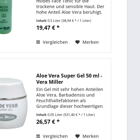
mildes Face Tonic für die
trockene und sensible Haut. Der
hohe Anteil Aloe Vera beruhigt,
erfrischt und aktiviert die Haut
Inhalt
0.5 Liter
(38,94 € * / 1 Liter)
für die folgenden Pflegeschritte.
19,47 € *
Anwendung: Nach der Reinigung
mit Aloe Vera...
Vergleichen
Merken
Aloe Vera Super Gel 50 ml -
Vera Miller
Ein Gel mit sehr hohen Anteilen
Aloe Vera, Barbadensis und
Feuchthaltefaktoren als
Grundlage dieser hochwertigen
Rezeptur. Aloe Vera Super Gel
Inhalt
0.05 Liter
(531,40 € * / 1 Liter)
wirkt feuchtigkeitsspendend,
26,57 € *
entzündungshemmend,
beruhigend und kühlend bei
überhitzter Haut....
Vergleichen
Merken