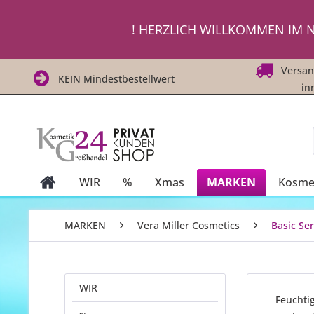
! ! Um Di
! HERZLICH WILLKOMMEN IM N
! ! Um Di
Versand
KEIN Mindestbestellwert
in
WIR
%
Xmas
MARKEN
Kosmet
MARKEN
Vera Miller Cosmetics
Basic Ser
WIR
Feuchtig