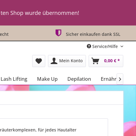
t an ! ! !
lten Shop wurde übernommen!
t an ! ! !
echt
Sicher einkaufen dank SSL
Service/Hilfe
Mein Konto
0,00 € *
Lash Lifting
Make Up
Depilation
Ernährung

 Kräuterkomplexen, für jedes Hautalter