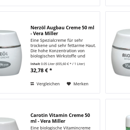
Nerzöl Augbau Creme 50 ml
- Vera Miller
Eine Spezialcreme für sehr
trockene und sehr fettarme Haut.
Die hohe Konzentration von
biologischen Wirkstoffe und
Ölen, sorgen selbst bei einer
Inhalt
0.05 Liter
(655,60 € * / 1 Liter)
trocken-schuppenden Haut
32,78 € *
bereits nach 2-3 Anwendungen
für eine überzeugende
Problemlösung....
Vergleichen
Merken
Carotin Vitamin Creme 50
ml - Vera Miller
Eine biologische Vitamincreme