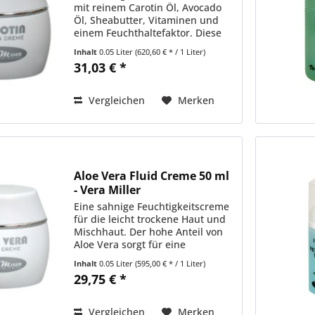
mit reinem Carotin Öl, Avocado
Öl, Sheabutter, Vitaminen und
einem Feuchthaltefaktor. Diese
Vitamincreme eignet sich
Inhalt
0.05 Liter
(620,60 € * / 1 Liter)
besonders für sehr trockene,
31,03 € *
feuchtigkeitsarme und
empfindliche Haut. Blasse Haut
erhält...
Vergleichen
Merken
Aloe Vera Fluid Creme 50 ml
- Vera Miller
Eine sahnige Feuchtigkeitscreme
für die leicht trockene Haut und
Mischhaut. Der hohe Anteil von
Aloe Vera sorgt für eine
maximale Ausgleichsfunktion der
Inhalt
0.05 Liter
(595,00 € * / 1 Liter)
Talgdrüsen bei Mischhaut und
29,75 € *
einer intensiven
Feuchtigkeitsregulierung bei
leicht...
Vergleichen
Merken