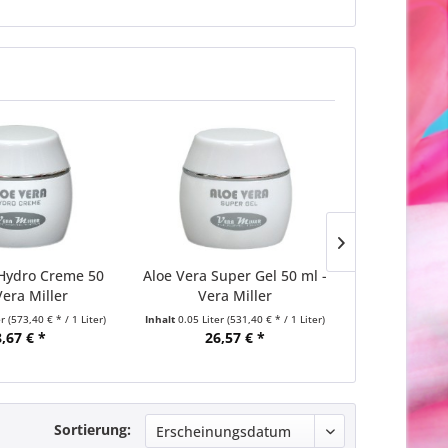
 Hydro Creme 50
Aloe Vera Super Gel 50 ml -
Aloe Vera F
Vera Miller
Vera Miller
ml - V
er
(573,40 € * / 1 Liter)
Inhalt
0.05 Liter
(531,40 € * / 1 Liter)
Inhalt
0.05 Liter
,67 € *
26,57 € *
29,
Sortierung: