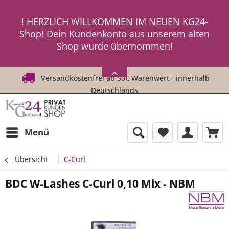
ein neues Passwort an ! ! !
! HERZLICH WILLKOMMEN IM NEUEN KG24-
Shop! Dein Kundenkonto aus unserem alten
Shop wurde übernommen!
! ! Um Dich einzuloggen, fordere einfach
HIER
ein neues Passwort an ! ! !
Versandkostenfrei ab 50€ Warenwert - innerhalb
Deutschlands
Menü
Übersicht
C-Curl
BDC W-Lashes C-Curl 0,10 Mix - NBM