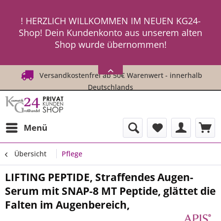
ein neues Passwort an ! ! !
! HERZLICH WILLKOMMEN IM NEUEN KG24-
Shop! Dein Kundenkonto aus unserem alten
Shop wurde übernommen!
! ! Um Dich einzuloggen, fordere einfach
HIER
ein neues Passwort an ! ! !
Versandkostenfrei ab 50€ Warenwert - innerhalb
Deutschlands
Menü
Übersicht
Pflege
LIFTING PEPTIDE, Straffendes Augen-
Serum mit SNAP-8 MT Peptide, glättet die
Falten im Augenbereich,