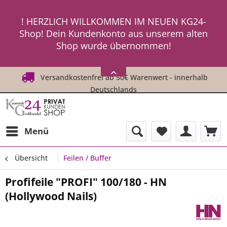
ein neues Passwort an ! ! !
! HERZLICH WILLKOMMEN IM NEUEN KG24-
Shop! Dein Kundenkonto aus unserem alten
Shop wurde übernommen!
! ! Um Dich einzuloggen, fordere einfach
HIER
ein neues Passwort an ! ! !
Versandkostenfrei ab 50€ Warenwert - innerhalb
Deutschlands
Menü
Übersicht
Feilen / Buffer
Profifeile "PROFI" 100/180 - HN
(Hollywood Nails)