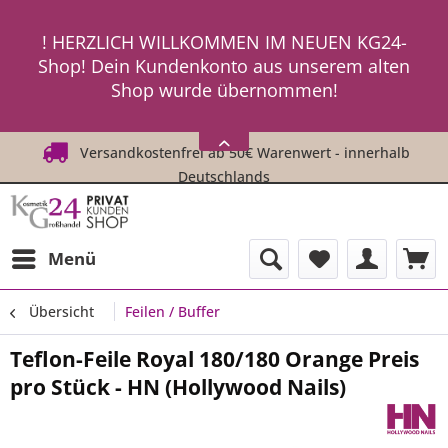
ein neues Passwort an ! ! !
! HERZLICH WILLKOMMEN IM NEUEN KG24-
Shop! Dein Kundenkonto aus unserem alten
Shop wurde übernommen!
! ! Um Dich einzuloggen, fordere einfach
HIER
ein neues Passwort an ! ! !
Versandkostenfrei ab 50€ Warenwert - innerhalb
Deutschlands
Menü
Übersicht
Feilen / Buffer
Teflon-Feile Royal 180/180 Orange Preis
pro Stück - HN (Hollywood Nails)