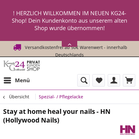
ein neues Passwort an ! ! !
! HERZLICH WILLKOMMEN IM NEUEN KG24-
Shop! Dein Kundenkonto aus unserem alten
Shop wurde übernommen!
! ! Um Dich einzuloggen, fordere einfach
HIER
ein neues Passwort an ! ! !
Versandkostenfrei ab 50€ Warenwert - innerhalb
Deutschlands
Menü
Übersicht
Spezial- / Pflegelacke
Stay at home heal your nails - HN
(Hollywood Nails)