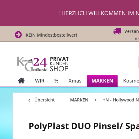
! ! Um Di
! HERZLICH WILLKOMMEN IM N
! ! Um Di
Versand
KEIN Mindestbestellwert
in
WIR
%
Xmas
MARKEN
Kosmet
Übersicht
MARKEN
HN - Hollywood N
PolyPlast DUO Pinsel/ Spa