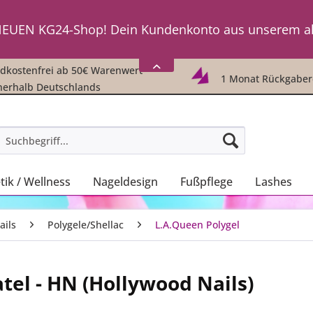
ch einzuloggen, fordere einfach
HIER
ein neues Passwor
EUEN KG24-Shop! Dein Kundenkonto aus unserem a
ch einzuloggen, fordere einfach
HIER
ein neues Passwor
kostenfrei ab 50€ Warenwert -
1 Monat Rückgaber
nerhalb Deutschlands
ik / Wellness
Nageldesign
Fußpflege
Lashes
ails
Polygele/Shellac
L.A.Queen Polygel
tel - HN (Hollywood Nails)