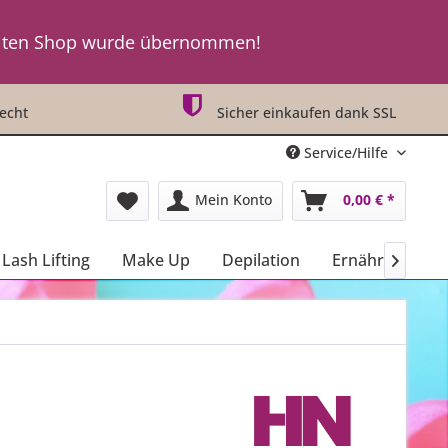
t an ! ! !
lten Shop wurde übernommen!
t an ! ! !
echt
Sicher einkaufen dank SSL
Service/Hilfe
Mein Konto
0,00 € *
Lash Lifting
Make Up
Depilation
Ernährung
