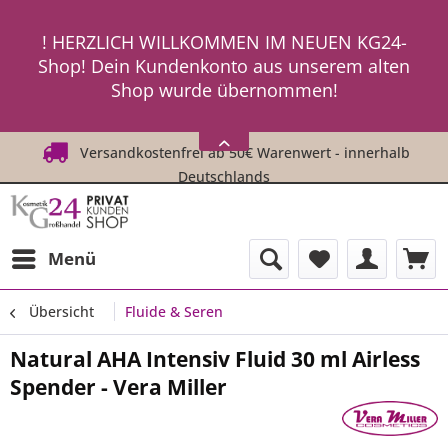
ein neues Passwort an ! ! !
! HERZLICH WILLKOMMEN IM NEUEN KG24-
Shop! Dein Kundenkonto aus unserem alten
Shop wurde übernommen!
! ! Um Dich einzuloggen, fordere einfach
HIER
ein neues Passwort an ! ! !
Versandkostenfrei ab 50€ Warenwert - innerhalb
Deutschlands
Menü
Übersicht
Fluide & Seren
Natural AHA Intensiv Fluid 30 ml Airless
Spender - Vera Miller