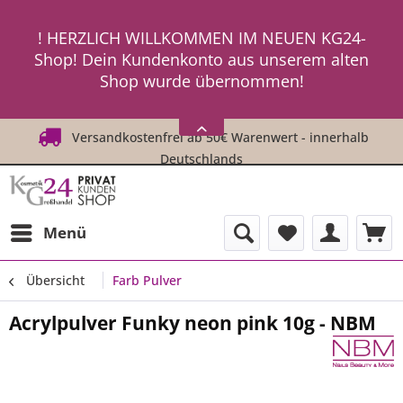
ein neues Passwort an ! ! !
! HERZLICH WILLKOMMEN IM NEUEN KG24-
Shop! Dein Kundenkonto aus unserem alten
Shop wurde übernommen!
! ! Um Dich einzuloggen, fordere einfach
HIER
ein neues Passwort an ! ! !
Versandkostenfrei ab 50€ Warenwert - innerhalb
Deutschlands
Menü
Übersicht
Farb Pulver
Acrylpulver Funky neon pink 10g - NBM