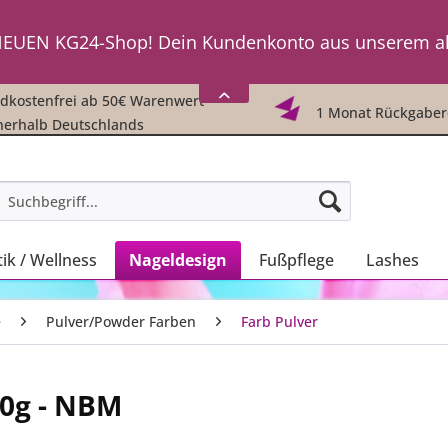
ch einzuloggen, fordere einfach
HIER
ein neues Passwor
EUEN KG24-Shop! Dein Kundenkonto aus unserem a
ch einzuloggen, fordere einfach
HIER
ein neues Passwor
kostenfrei ab 50€ Warenwert -
1 Monat Rückgaber
nerhalb Deutschlands
ik / Wellness
Nageldesign
Fußpflege
Lashes
e
Pulver/Powder Farben
Farb Pulver
10g - NBM