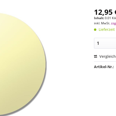
12,95 
Inhalt:
0.01 Ki
inkl. MwSt.
zzg
Lieferzeit
Vergleic
Artikel-Nr.: