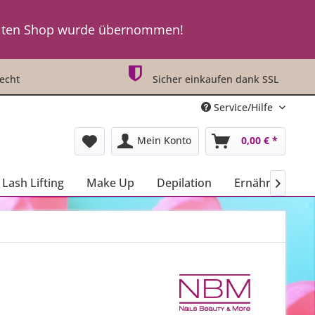
t an ! ! !
lten Shop wurde übernommen!
t an ! ! !
echt
Sicher einkaufen dank SSL
Service/Hilfe
Mein Konto
0,00 € *
Lash Lifting
Make Up
Depilation
Ernährung
