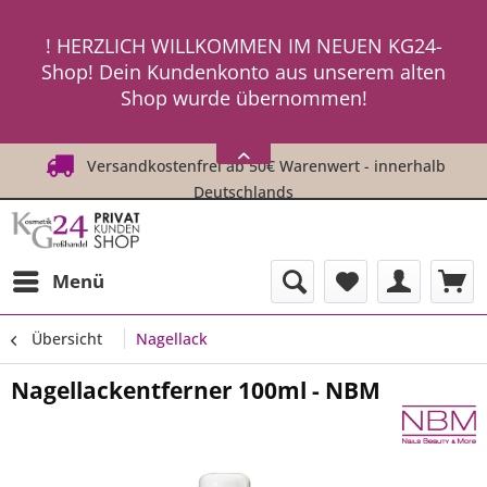
ein neues Passwort an ! ! !
! HERZLICH WILLKOMMEN IM NEUEN KG24-
Shop! Dein Kundenkonto aus unserem alten
Shop wurde übernommen!
! ! Um Dich einzuloggen, fordere einfach
HIER
ein neues Passwort an ! ! !
Versandkostenfrei ab 50€ Warenwert - innerhalb
Deutschlands
Menü
Übersicht
Nagellack
Nagellackentferner 100ml - NBM