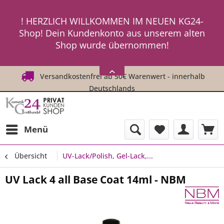
ein neues Passwort an ! ! !
! HERZLICH WILLKOMMEN IM NEUEN KG24-
Shop! Dein Kundenkonto aus unserem alten
Shop wurde übernommen!
! ! Um Dich einzuloggen, fordere einfach
HIER
ein neues Passwort an ! ! !
Versandkostenfrei ab 50€ Warenwert - innerhalb
Deutschlands
Menü
Übersicht
UV-Lack/Polish, Gel-Lack,...
UV Lack 4 all Base Coat 14ml - NBM