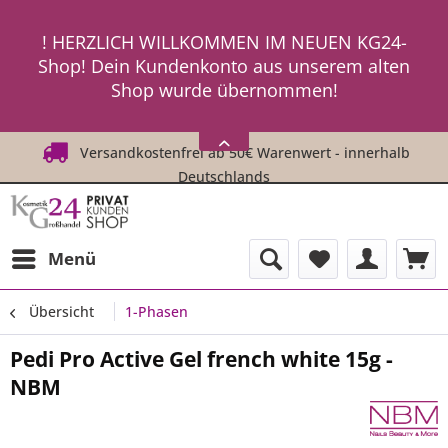
ein neues Passwort an ! ! !
! HERZLICH WILLKOMMEN IM NEUEN KG24-
Shop! Dein Kundenkonto aus unserem alten
Shop wurde übernommen!
! ! Um Dich einzuloggen, fordere einfach
HIER
ein neues Passwort an ! ! !
Versandkostenfrei ab 50€ Warenwert - innerhalb
Deutschlands
Menü
Übersicht
1-Phasen
Pedi Pro Active Gel french white 15g -
NBM