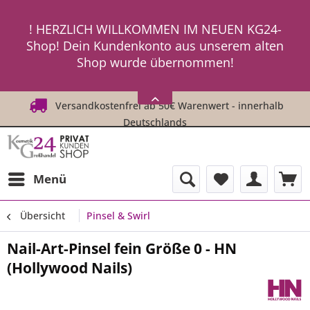
ein neues Passwort an ! ! !
! HERZLICH WILLKOMMEN IM NEUEN KG24-
Shop! Dein Kundenkonto aus unserem alten
Shop wurde übernommen!
! ! Um Dich einzuloggen, fordere einfach
HIER
ein neues Passwort an ! ! !
Versandkostenfrei ab 50€ Warenwert - innerhalb
Deutschlands
Menü
Übersicht
Pinsel & Swirl
Nail-Art-Pinsel fein Größe 0 - HN
(Hollywood Nails)